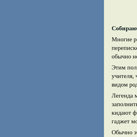
Собирают
Многие р
переписк
обычно не
Этим пол
учителя, 
видом ро
Легенда 
заполнит
кидают ф
гаджет мо
Обычно э