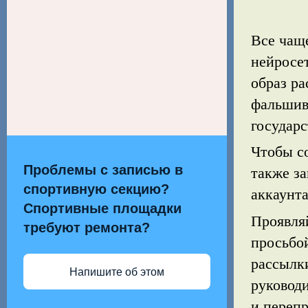
Все чащ
нейросе
образ р
фальшив
государс
Чтобы с
Проблемы с записью в
также за
спортивную секцию?
аккаунта
Спортивные площадки
Проявля
требуют ремонта?
просьбо
рассылк
Напишите об этом
руководи
и переп