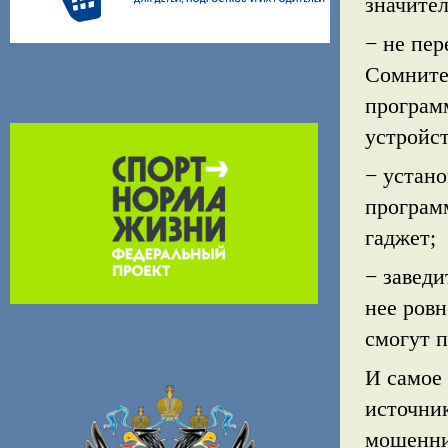
значите
− не пе
Сомните
програм
устройст
− устан
програм
гаджет;
− заведи
нее ровн
смогут п
И самое
источник
мошенни