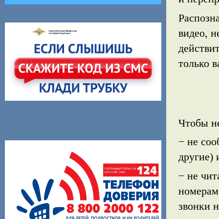
Распозн
видео, н
действит
только 
Чтобы н
− не соо
другие) 
− не чит
номерам
звонки 