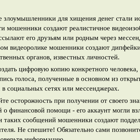
е злоумышленники для хищения денег стали и
ти мошенники создают реалистичное видеоизо
ассылают его друзьям или родным через мессе
ом видеоролике мошенники создают дипфейки 
твенных органов, известных личностей.
оздать цифровую копию конкретного
чел
овека,
пись голоса, полученные в основном из открыт
 в социальных сетях или мессенджерах.
йте осторожность при получении от своего зна
й о финансовой помощи - его аккаунт могли в
и таких сообщений мошенники создают поддел
теля. Не спешите! Обязательно сами позвонит
роверьте информацию.